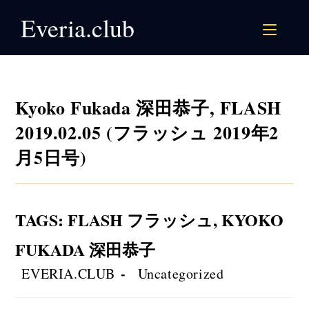
Skip
Everia.club
to
content
Kyoko Fukada 深田恭子, FLASH
2019.02.05 (フラッシュ 2019年2
月5日号)
TAGS
:
FLASH フラッシュ
,
KYOKO
FUKADA 深田恭子
Post
Post
EVERIA.CLUB
Uncategorized
author:
category: