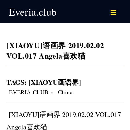
Skip
Everia.club
to
content
[XIAOYU]语画界 2019.02.02
VOL.017 Angela喜欢猫
TAGS
:
[XIAOYU画语界]
Post
Post
EVERIA.CLUB
China
author:
category:
[XIAOYU]语画界 2019.02.02 VOL.017
Angela喜欢猫