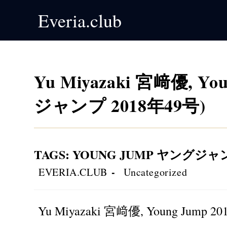
Skip
Everia.club
to
content
Yu Miyazaki 宮﨑優, Yo
ジャンプ 2018年49号)
TAGS
:
YOUNG JUMP ヤングジャ
Post
Post
EVERIA.CLUB
Uncategorized
author:
category:
Yu Miyazaki 宮﨑優, Young Jump