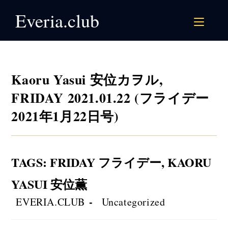
Skip
Everia.club
to
content
Kaoru Yasui 安位カヲル,
FRIDAY 2021.01.22 (フライデー
2021年1月22日号)
TAGS
:
FRIDAY フライデー
,
KAORU
YASUI 安位薫
Post
Post
EVERIA.CLUB
Uncategorized
author:
category: