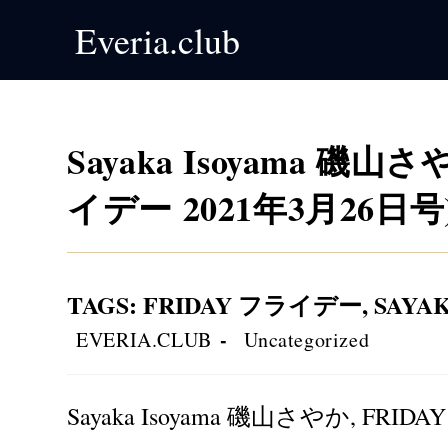
Skip
Everia.club
to
content
Sayaka Isoyama 磯山さや
イデー 2021年3月26日号
TAGS
:
FRIDAY フライデー
,
SAYA
Post
Post
EVERIA.CLUB
Uncategorized
author:
category:
Sayaka Isoyama 磯山さやか, FRIDA