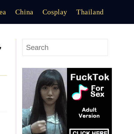
ea
China
Cosplay
Thailand
Toggle
Website
Press
ラ
Escape
to
Search
close
the
search
panel.