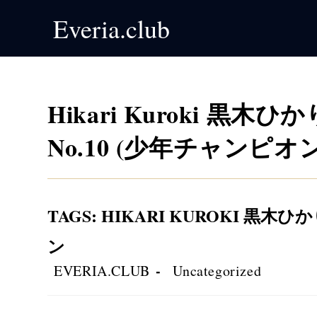
Skip
Everia.club
to
content
Hikari Kuroki 黒木ひかり,
No.10 (少年チャンピオン 
TAGS
:
HIKARI KUROKI 黒木ひ
ン
Post
Post
EVERIA.CLUB
Uncategorized
author:
category: