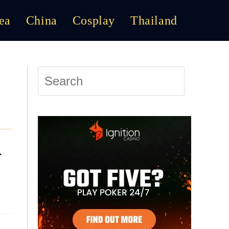
ea
China
Cosplay
Thailand
Toggle
Website
Press
Escape
to
Search
close
the
search
panel.
オ