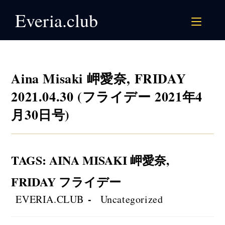
Skip
Everia.club
to
content
Aina Misaki 岬愛奈, FRIDAY
2021.04.30 (フライデー 2021年4
月30日号)
TAGS
:
AINA MISAKI 岬愛奈
,
FRIDAY フライデー
Post
Post
EVERIA.CLUB
Uncategorized
author:
category: