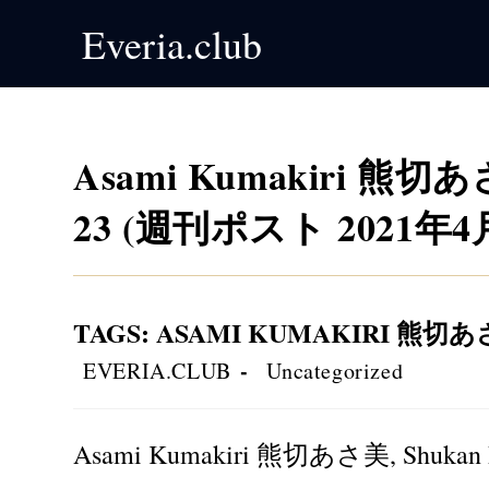
Skip
Everia.club
to
content
Asami Kumakiri 熊切あさ美
23 (週刊ポスト 2021年4
TAGS
:
ASAMI KUMAKIRI 熊切
Post
Post
EVERIA.CLUB
Uncategorized
author:
category:
Asami Kumakiri 熊切あさ美, Shukan 