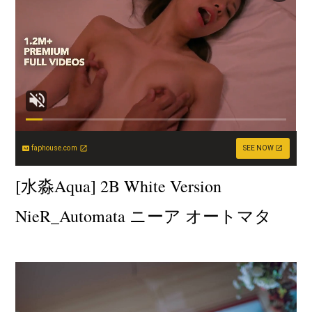
faphouse.com
SEE NOW
[水淼Aqua] 2B White Version
NieR_Automata ニーア オートマタ