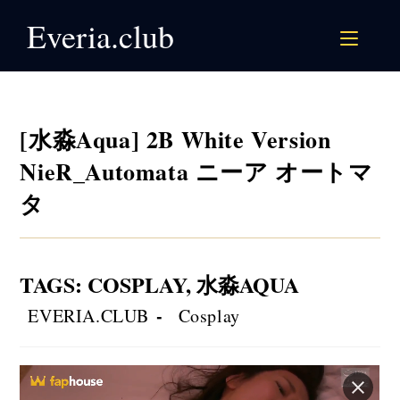
Skip
Everia.club
to
content
[水淼Aqua] 2B White Version
NieR_Automata ニーア オートマ
タ
TAGS
:
COSPLAY
,
水淼AQUA
Post
Post
EVERIA.CLUB
Cosplay
author:
category: