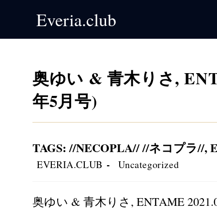
Skip
Everia.club
to
content
奥ゆい & 青木りさ, ENTA
年5月号)
TAGS
:
//NECOPLA// //ネコプラ//
,
Post
Post
EVERIA.CLUB
Uncategorized
author:
category:
奥ゆい & 青木りさ, ENTAME 2021.