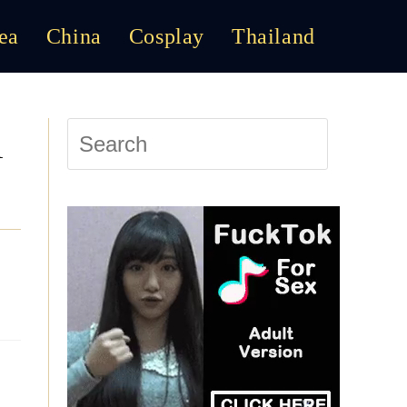
ea
China
Cosplay
Thailand
Toggle
Website
Press
1
Escape
to
Search
close
the
search
panel.