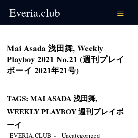
Skip
Everia.club
to
content
Mai Asada 浅田舞, Weekly
Playboy 2021 No.21 (週刊プレイ
ボーイ 2021年21号)
TAGS
:
MAI ASADA 浅田舞
,
WEEKLY PLAYBOY 週刊プレイボ
ーイ
Post
Post
EVERIA.CLUB
Uncategorized