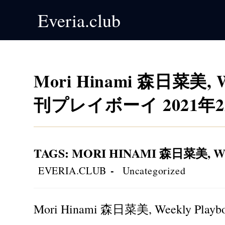
Skip
Everia.club
to
content
Mori Hinami 森日菜美, Wee
刊プレイボーイ 2021年2
TAGS
:
MORI HINAMI 森日菜美
,
W
Post
Post
EVERIA.CLUB
Uncategorized
author:
category:
Mori Hinami 森日菜美, Weekly Pla