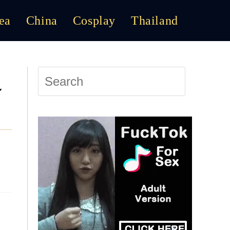
ea
China
Cosplay
Thailand
Toggle
Website
Press
週
Escape
to
Search
close
the
search
panel.
2