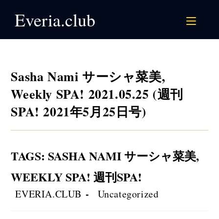
Skip
Everia.club
to
content
Sasha Nami サーシャ菜美,
Weekly SPA! 2021.05.25 (週刊
SPA! 2021年5月25日号)
TAGS
:
SASHA NAMI サーシャ菜美
,
WEEKLY SPA! 週刊SPA!
Post
Post
EVERIA.CLUB
Uncategorized
author:
category: