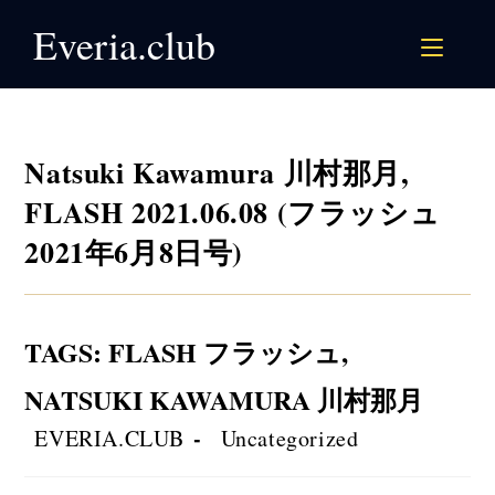
Skip
Everia.club
to
content
Natsuki Kawamura 川村那月,
FLASH 2021.06.08 (フラッシュ
2021年6月8日号)
TAGS
:
FLASH フラッシュ
,
NATSUKI KAWAMURA 川村那月
Post
Post
EVERIA.CLUB
Uncategorized
author:
category: