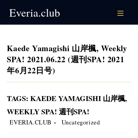
Skip
Everia.club
to
content
Kaede Yamagishi 山岸楓, Weekly
SPA! 2021.06.22 (週刊SPA! 2021
年6月22日号)
TAGS
:
KAEDE YAMAGISHI 山岸楓
,
WEEKLY SPA! 週刊SPA!
Post
Post
EVERIA.CLUB
Uncategorized
author:
category: