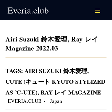
Skip
Everia.club
to
content
Airi Suzuki 鈴木愛理, Ray レイ
Magazine 2022.03
TAGS
:
AIRI SUZUKI 鈴木愛理
,
CUTE (キュート KYŪTO STYLIZED
AS ℃-UTE)
,
RAY レイ MAGAZINE
Post
Post
EVERIA.CLUB
Japan
author:
category: