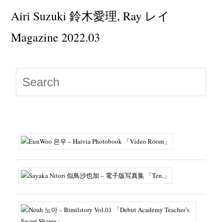
Airi Suzuki 鈴木愛理, Ray レイ
Magazine 2022.03
Press
Escap
to
close
the
searc
panel