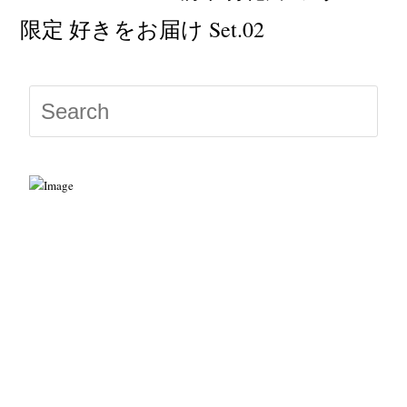
限定 好きをお届け Set.02
Press
Escap
to
close
the
searc
panel