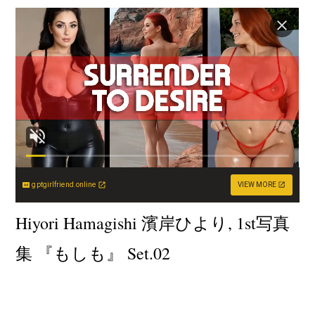
gptgirlfriend.online
VIEW MORE
Hiyori Hamagishi 濱岸ひより, 1st写真
集 『もしも』 Set.02