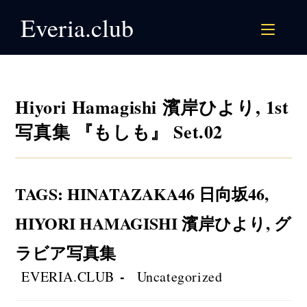
Skip
Everia.club
to
content
Hiyori Hamagishi 濱岸ひより, 1st
写真集 『もしも』 Set.02
TAGS
:
HINATAZAKA46 日向坂46
,
HIYORI HAMAGISHI 濱岸ひより
,
グ
ラビア写真集
Post
Post
EVERIA.CLUB
Uncategorized
author:
category: