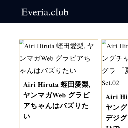
Skip
Everia.club
to
content
Airi Hiruta 蛭田愛梨,
ヤンマガWeb グラビ
Airi 
アちゃんはバズりた
ヤング
い
デジグ