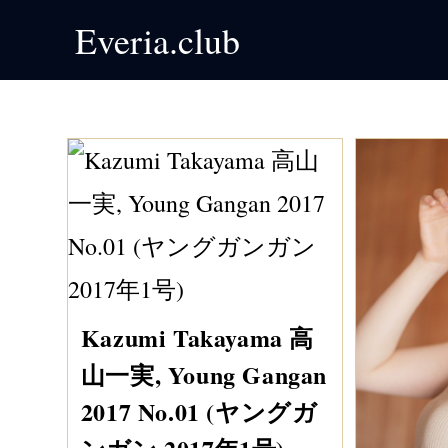
Skip
Everia.club
to
content
Kazumi Takayama 高
山一実, Young Gangan
2017 No.01 (ヤングガ