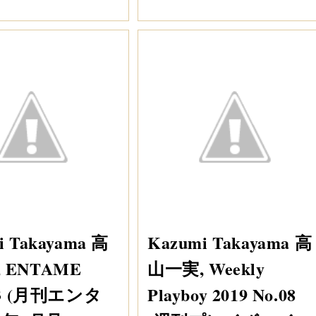
i Takayama 高
Kazumi Takayama 高
 ENTAME
山一実, Weekly
.03 (月刊エンタ
Playboy 2019 No.08