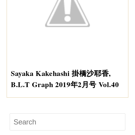
Sayaka Kakehashi 掛橋沙耶香,
B.L.T Graph 2019年2月号 Vol.40
Press
Escap
to